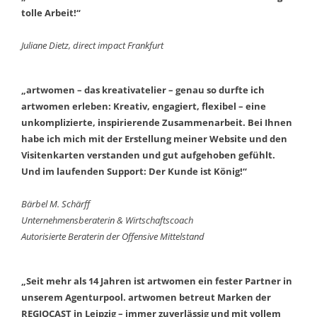
tolle Arbeit!“
Juliane Dietz, direct impact Frankfurt
„artwomen – das kreativatelier – genau so durfte ich
artwomen erleben: Kreativ, engagiert, flexibel – eine
unkomplizierte, inspirierende Zusammenarbeit. Bei Ihnen
habe ich mich mit der Erstellung meiner Website und den
Visitenkarten verstanden und gut aufgehoben gefühlt.
Und im laufenden Support: Der Kunde ist König!“
Bärbel M. Schärff
Unternehmensberaterin & Wirtschaftscoach
Autorisierte Beraterin der Offensive Mittelstand
„Seit mehr als 14 Jahren ist artwomen ein fester Partner in
unserem Agenturpool. artwomen betreut Marken der
REGIOCAST in Leipzig – immer zuverlässig und mit vollem