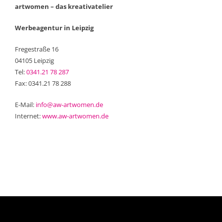
artwomen – das kreativatelier
Werbeagentur in Leipzig
Fregestraße 16
04105 Leipzig
Tel:
0341.21 78 287
Fax: 0341.21 78 288
E-Mail:
info@aw-artwomen.de
Internet:
www.aw-artwomen.de