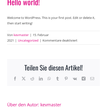
Hello world!
Welcome to WordPress. This is your first post. Edit or delete it,
then start writing!
Von
kevmaster
|
15. Februar
für
2021
|
Uncategorized
|
Kommentare deaktiviert
Hello
world!
Teilen Sie diesen Artikel!
Facebook
X
Reddit
LinkedIn
WhatsApp
Tumblr
Pinterest
Vk
Xing
E-
Mail
Über den Autor:
kevmaster