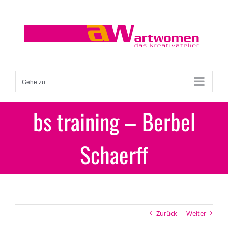
Zum
Inhalt
springen
Gehe zu ...
bs training – Berbel
Schaerff
Zurück
Weiter