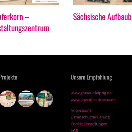
aferkorn –
Sächsische Aufbau
staltungszentrum
Projekte
Unsere Empfehlung
www.graveur-leipzig.de
www.anwalt-in-dessau.de
Impressum
Datenschutzerklärung
Cookie Einstellungen
AGB