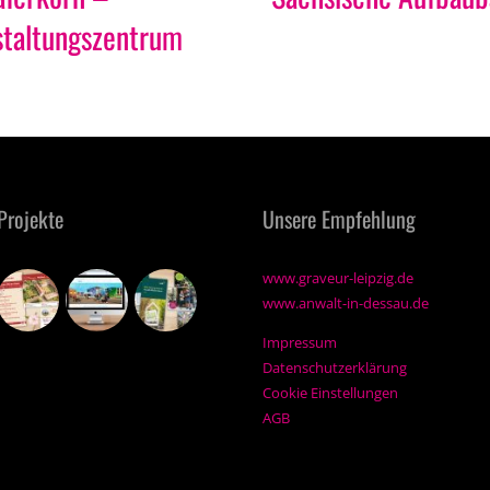
staltungszentrum
Projekte
Unsere Empfehlung
www.graveur-leipzig.de
www.anwalt-in-dessau.de
Impressum
Datenschutzerklärung
Cookie Einstellungen
AGB