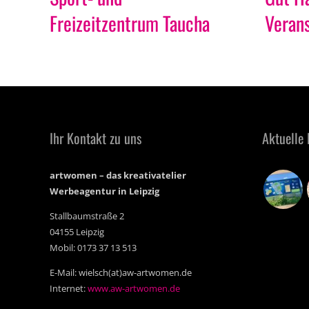
Freizeitzentrum Taucha
Veran
Ihr Kontakt zu uns
Aktuelle 
artwomen – das kreativatelier
Werbeagentur in Leipzig
Stallbaumstraße 2
04155 Leipzig
Mobil: 0173 37 13 513
E-Mail: wielsch(at)aw-artwomen.de
Internet:
www.aw-artwomen.de