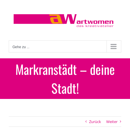
Zum
Inhalt
springen
Gehe zu ...
Markranstädt – deine
Stadt!
Zurück
Weiter